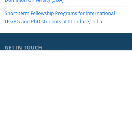
Dominion University (SUA)
Short-term Fellowship Programs for International
UG/PG and PhD students at IIT Indore, India
GET IN TOUCH
0040264429762
68, Avram Iancu Street, RO-400083, Cluj-Napoca, Cluj,
Romania
cci@ubbcluj.ro
© 2026: Centrul de Cooperări Internaționale
Protecția datelor cu caracter personal