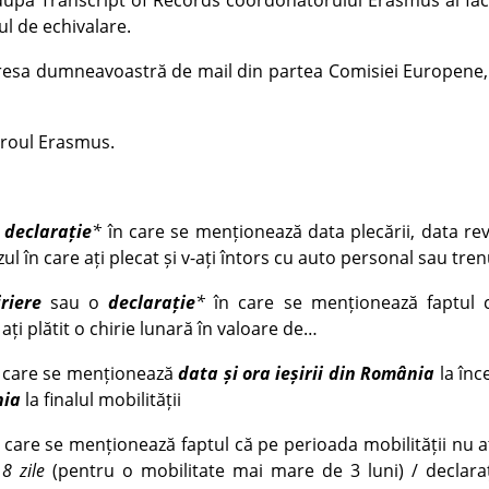
e după Transcript of Records coordonatorului Erasmus al facu
l de echivalare.
resa dumneavoastră de mail din partea Comisiei Europene
Biroul Erasmus.
u
declarație
*
în care se menționează data plecării, data reve
zul în care ați plecat și v-ați întors cu auto personal sau tren
riere
sau o
declarație
*
în care se menționează faptul 
 ați plătit o chirie lunară în valoare de…
 care se menționează
data și ora ieșirii din România
la înc
nia
la finalul mobilității
care se menționează faptul că pe perioada mobilității nu aț
e
8 zile
(pentru o mobilitate mai mare de 3 luni) / declara