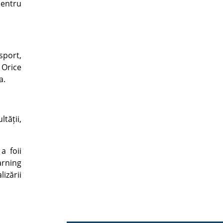
pentru
sport,
. Orice
a.
tății,
a foii
arning
izării