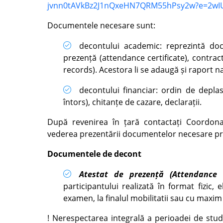
jvnn0tAVkBz2J1nQxeHN7QRM55hPsy2w?e=2wI
Documentele necesare sunt:
decontului academic: reprezintă do
prezență (attendance certificate), contrac
records). Acestora li se adaugă și raport na
decontului financiar: ordin de depla
întors), chitanțe de cazare, declarații.
După revenirea în țară contactați Coordona
vederea prezentării documentelor necesare pro
Documentele de decont
Atestat de prezență (Attendance C
participantului realizată în format fizic,
examen, la finalul mobilitatii sau cu maxim 1
! Nerespectarea integrală a perioadei de studi