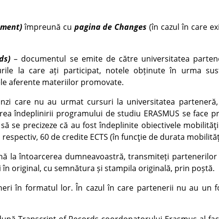
ement)
împreună cu
pagina de Changes
(în cazul în care ex
ds)
– documentul se emite de către universitatea parten
surile la care ați participat, notele obținute în urma susț
le aferente materiilor promovate.
anzi care nu au urmat cursuri la universitatea parteneră,
area îndeplinirii programului de studiu ERASMUS se face pr
ă se precizeze că au fost îndeplinite obiectivele mobilităţii
spectiv, 60 de credite ECTS (în funcţie de durata mobilităţi
nă la întoarcerea dumneavoastră, transmiteți partenerilor
oi în original, cu semnătura și stampila originală, prin poștă.
ri în formatul lor. În cazul în care partenerii nu au un 