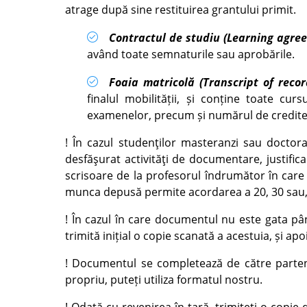
atrage după sine restituirea grantului primit.
Contractul de studiu (Learning agre
având toate semnaturile sau aprobările.
Foaia matricolă (Transcript of recor
finalul mobilității, și conține toate cur
examenelor, precum și numărul de credite
! În cazul studenţilor masteranzi sau doctor
desfăşurat activităţi de documentare, justific
scrisoare de la profesorul îndrumător în care s
munca depusă permite acordarea a 20, 30 sau, re
! În cazul în care documentul nu este gata pâ
trimită inițial o copie scanată a acestuia, și ap
! Documentul se completează de către partene
propriu, puteți utiliza formatul nostru.