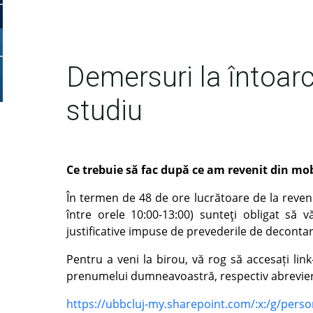
Demersuri la întoarc
studiu
Ce trebuie să fac după ce am revenit din mob
În termen de 48 de ore lucrătoare de la revenir
între orele 10:00-13:00) sunteţi obligat să 
justificative impuse de prevederile de deconta
Pentru a veni la birou, vă rog să accesați lin
prenumelui dumneavoastră, respectiv abrevierea 
https://ubbcluj-my.sharepoint.com/:x:/g/per