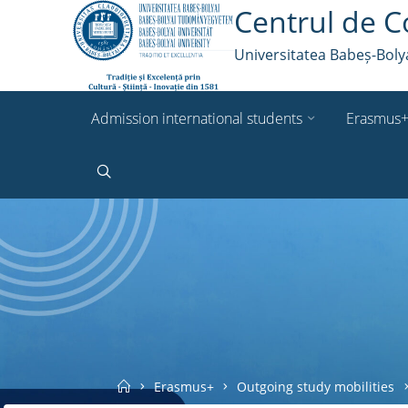
Skip
Centrul de C
to
content
Universitatea Babeș-Boly
Admission international students
Erasmus
Search
Home
Erasmus+
Outgoing study mobilities