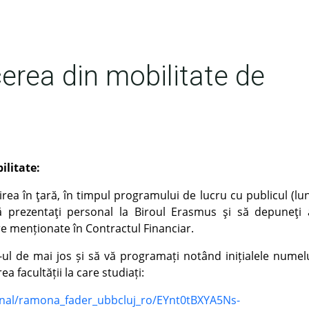
erea din mobilitate de
ilitate:
ea în ţară, în timpul programului de lucru cu publicul (luni
vă prezentaţi personal la Biroul Erasmus şi să depuneţi 
re menționate în Contractul Financiar.
k-ul de mai jos și să vă programați notând inițialele numelu
facultății la care studiați:
sonal/ramona_fader_ubbcluj_ro/EYnt0tBXYA5Ns-