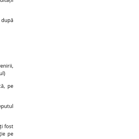
ltății
, după
nirii,
ul)
că, pe
eputul
i fost
ție pe