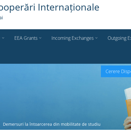
ooperări Internaționale
ai
+
EEA Grants
Incoming Exchanges
Outgoing E
Cerere Dispo
Demersuri la întoarcerea din mobilitate de studiu