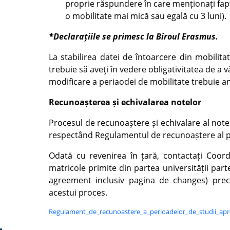
proprie răspundere în care menționați fapt
o mobilitate mai mică sau egală cu 3 luni).
*Declarațiile se primesc la Biroul Erasmus.
La stabilirea datei de întoarcere din mobilita
trebuie să aveţi în vedere obligativitatea de a v
modificare a periaodei de mobilitate trebuie a
Recunoașterea și echivalarea notelor
Procesul de recunoaștere și echivalare al notelo
respectând Regulamentul de recunoaștere al pe
Odată cu revenirea în țară, contactați Coordo
matricole primite din partea universității part
agreement inclusiv pagina de changes) precu
acestui proces.
Regulament_de_recunoastere_a_perioadelor_de_studii_ap