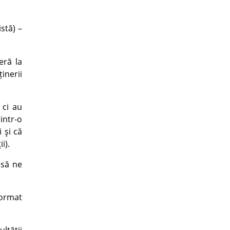
istă) –
eră la
inerii
 ci au
intr-o
 şi că
i).
 să ne
format