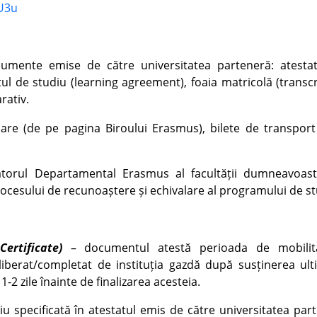
U3u
cumente emise de către universitatea parteneră: atesta
tul de studiu (learning agreement), foaia matricolă (transcr
rativ.
sare (de pe pagina Biroului Erasmus), bilete de transport
torul Departamental Erasmus al facultății dumneavoast
cesului de recunoaștere și echivalare al programului de st
ertificate)
– documentul atestă perioada de mobilit
 eliberat/completat de instituția gazdă după susținerea ult
-2 zile înainte de finalizarea acesteia.
u specificată în atestatul emis de către universitatea par