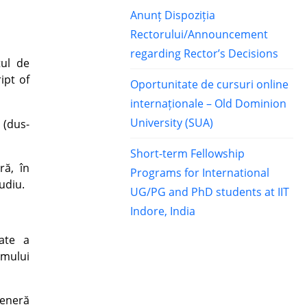
Anunț Dispoziția
Rectorului/Announcement
regarding Rector’s Decisions
tul de
ipt of
Oportunitate de cursuri online
internaționale – Old Dominion
University (SUA)
 (dus-
Short-term Fellowship
ră, în
Programs for International
udiu.
UG/PG and PhD students at IIT
Indore, India
ate a
imului
teneră