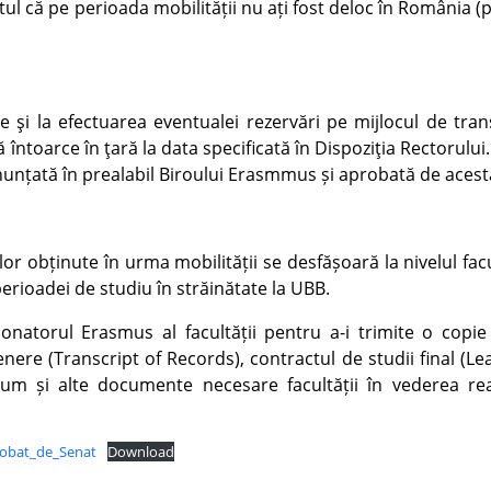
ul că pe perioada mobilității nu ați fost deloc în România (
te şi la efectuarea eventualei rezervări pe mijlocul de tran
ă întoarce în ţară la data specificată în Dispoziţia Rectorului
nunțată în prealabil Biroului Erasmmus și aprobată de acest
r obținute în urma mobilității se desfășoară la nivelul facul
rioadei de studiu în străinătate la UBB.
natorul Erasmus al facultății pentru a-i trimite o copie 
enere (Transcript of Records), contractul de studii final (Le
m și alte documente necesare facultății în vederea real
robat_de_Senat
Download