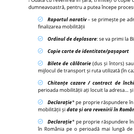
! Odată cu revenirea în țară, trimiteți o copi
dumneavoastră, pentru a putea începe procesu
Raportul narativ
– se primește pe ad
finalizarea mobilității
Ordinul de deplasare
: se va primi la 
Copie carte de identitate/pașaport
Bilete de călătorie
(dus și întors) sa
mijlocul de transport și ruta utilizată (în ca
Chitanțe cazare / contract de închi
perioada mobilității ați locuit la adresa… și
Declarație
*
pe proprie răspundere în
mobilității și
data și ora revenirii în Româ
Declarație
*
pe proprie răspundere în 
în România pe o perioadă mai lungă d