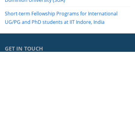
Dominion University (SUA)
Short-term Fellowship Programs for International
UG/PG and PhD students at IIT Indore, India
GET IN TOUCH
0040264429762
68, Avram Iancu Street, RO-400083, Cluj-Napoca, Cluj,
Romania
cci@ubbcluj.ro
© 2026: Centrul de Cooperări Internaționale
Protecția datelor cu caracter personal