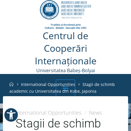
Skip
to
content
Centrul de
Cooperări
Internaționale
Universitatea Babeș-Bolyai
Home
International Opportunities
Stagii de schimb
academic cu Universitatea din Kobe, Japonia
Open toolbar
Cerere Dispozitia
Schedule a
Help
International Opportunities
/
News
Rectorului
meeting
Stagii de schimb