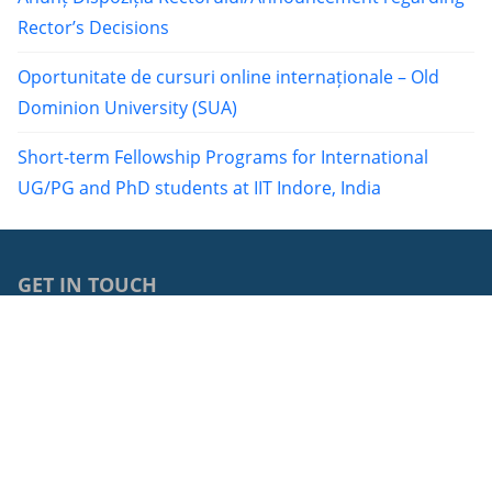
Rector’s Decisions
Oportunitate de cursuri online internaționale – Old
Dominion University (SUA)
Short-term Fellowship Programs for International
UG/PG and PhD students at IIT Indore, India
GET IN TOUCH
0040264429762
68, Avram Iancu Street, RO-400083, Cluj-Napoca, Cluj,
Romania
cci@ubbcluj.ro