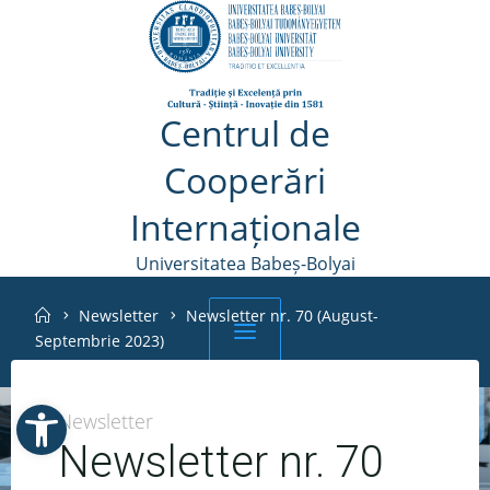
Skip
to
content
Centrul de
Cooperări
Internaționale
Universitatea Babeș-Bolyai
Home
Newsletter
Newsletter nr. 70 (August-
Septembrie 2023)
Open toolbar
Cerere Dispozitia
Schedule a
Help
Newsletter
Rectorului
meeting
Newsletter nr. 70