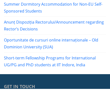
Summer Dormitory Accommodation for Non-EU Self-
Sponsored Students
Anunț Dispoziția Rectorului/Announcement regarding
Rector’s Decisions
Oportunitate de cursuri online internaționale – Old
Dominion University (SUA)
Short-term Fellowship Programs for International
UG/PG and PhD students at IIT Indore, India
GET IN TOUCH
0040264429762
68, Avram Iancu Street, RO-400083, Cluj-Napoca, Cluj,