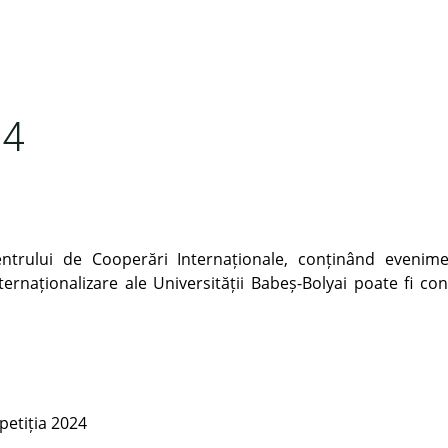
74
ntrului de Cooperări Internaționale, conținând evenime
ternaționalizare ale Universității Babeș-Bolyai poate fi con
petiția 2024