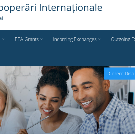
ooperări Internaționale
ai
+
EEA Grants
Incoming Exchanges
Outgoing E
Cerere Dispo