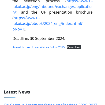
the selection process (
https://www.u-
fukui.ac.jp/eng/inbound/exchange/applicatio
n/
) and the UF presentation brochure
(
https://www.u-
fukui.ac.jp/ebook/2024_eng/index.html?
pNo=1
).
Deadline: 30 September 2024.
Anunt burse Universitatea Fukui 2025
Download
Latest News
On-Campus Accommodation Applications 2026–2027