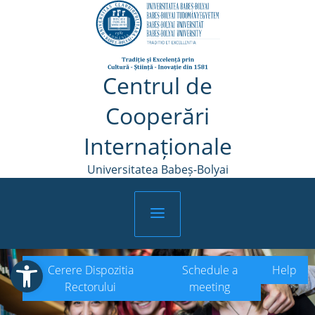
Skip
to
content
Centrul de
Cooperări
Internaționale
Universitatea Babeș-Bolyai
Open toolbar
Cerere Dispozitia
Schedule a
Help
Rectorului
meeting