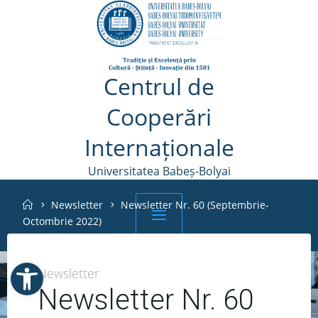
Skip
to
content
Centrul de
Cooperări
Internaționale
Universitatea Babeș-Bolyai
Home
Newsletter
Newsletter Nr. 60 (Septembrie-
Octombrie 2022)
Open toolbar
Cerere Dispozitia
Schedule a
Help
Newsletter
Rectorului
meeting
Newsletter Nr. 60